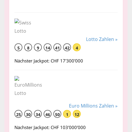
Lotto Zahlen »
5
8
9
14
41
42
4
Nächster Jackpot: CHF 17'300'000
Euro Millions Zahlen »
25
30
34
46
50
1
12
Nächster Jackpot: CHF 103'000'000