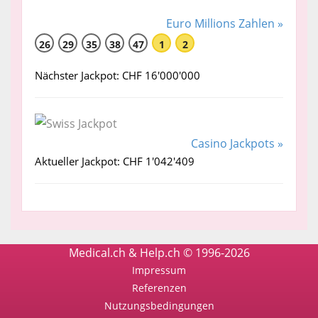
Euro Millions Zahlen »
26
29
35
38
47
1
2
Nächster Jackpot: CHF 16'000'000
Casino Jackpots »
Aktueller Jackpot: CHF 1'042'409
Medical.ch & Help.ch © 1996-2026
Impressum
Referenzen
Nutzungsbedingungen