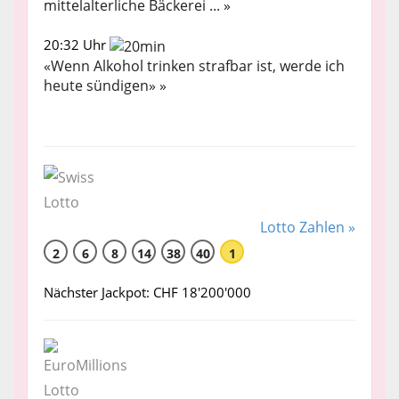
mittelalterliche Bäckerei ... »
20:32 Uhr
«Wenn Alkohol trinken strafbar ist, werde ich
heute sündigen» »
Lotto Zahlen »
2
6
8
14
38
40
1
Nächster Jackpot: CHF 18'200'000