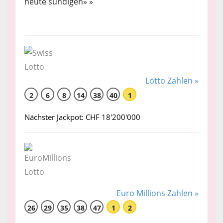
heute sündigen» »
Lotto Zahlen »
2
6
8
14
38
40
1
Nächster Jackpot: CHF 18'200'000
Euro Millions Zahlen »
26
29
35
38
47
1
2