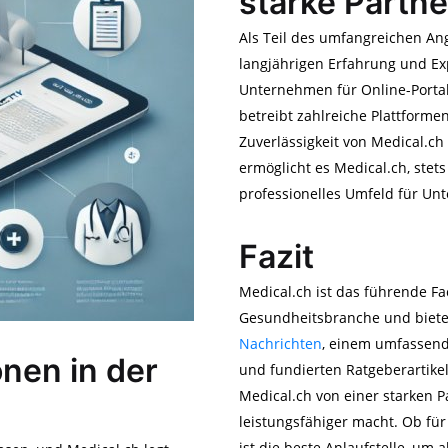
starke Partne
Als Teil des umfangreichen A
langjährigen Erfahrung und E
Unternehmen für Online-Portal
betreibt zahlreiche Plattforme
Zuverlässigkeit von Medical.ch 
ermöglicht es Medical.ch, stets
professionelles Umfeld für Un
Fazit
Medical.ch ist das führende F
Gesundheitsbranche und bietet
Nachrichten
, einem umfassend
onen in der
und fundierten Ratgeberartikel
Medical.ch von einer starken Pa
leistungsfähiger macht. Ob fü
ist die beste Anlaufstelle, um