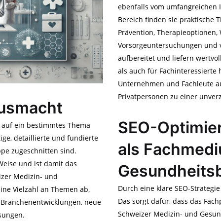
ebenfalls vom umfangreichen I
Bereich finden sie praktische
Prävention, Therapieoptionen,
Vorsorgeuntersuchungen und vie
aufbereitet und liefern wertvo
als auch für Fachinteressierte 
Unternehmen und Fachleute a
Privatpersonen zu einer unverz
ausmacht
SEO-Optimier
g auf ein bestimmtes Thema
ige, detaillierte und fundierte
als Fachmedi
uppe zugeschnitten sind.
Weise und ist damit das
Gesundheits
izer Medizin- und
Durch eine klare SEO-Strategie
eine Vielzahl an Themen ab,
Das sorgt dafür, dass das Fac
, Branchenentwicklungen, neue
Schweizer Medizin- und Gesundh
sungen.