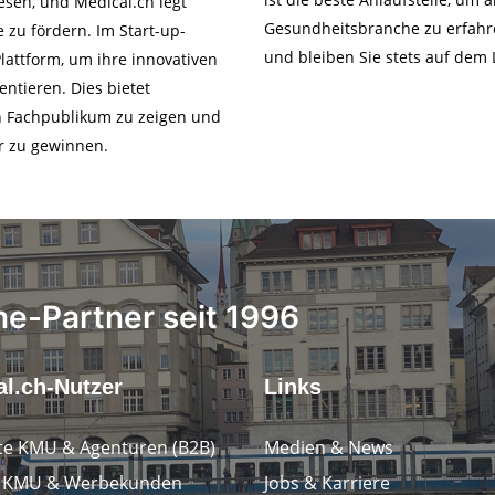
esen, und Medical.ch legt
Gesundheitsbranche zu erfahr
 zu fördern. Im Start-up-
und bleiben Sie stets auf dem
lattform, um ihre innovativen
ntieren. Dies bietet
n Fachpublikum zu zeigen und
r zu gewinnen.
ne-Partner seit 1996
l.ch-Nutzer
Links
e KMU & Agenturen (B2B)
Medien & News
e KMU & Werbekunden
Jobs & Karriere