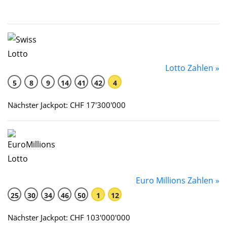
Lotto Zahlen »
5
8
9
14
41
42
4
Nächster Jackpot: CHF 17'300'000
Euro Millions Zahlen »
25
30
34
46
50
1
12
Nächster Jackpot: CHF 103'000'000