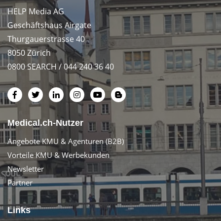
HELP Media AG
Geschäftshaus Airgate
Thurgauerstrasse 40
8050 Zürich
0800 SEARCH / 044 240 36 40
Medical.ch-Nutzer
Angebote KMU & Agenturen (B2B)
Vorteile KMU & Werbekunden
Newsletter
Partner
Links