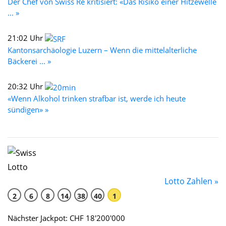
Der Chef von Swiss Re kritisiert: «Das Risiko einer Hitzewelle
... »
21:02 Uhr
Kantonsarchäologie Luzern – Wenn die mittelalterliche
Bäckerei ... »
20:32 Uhr
«Wenn Alkohol trinken strafbar ist, werde ich heute
sündigen» »
Lotto Zahlen »
2
6
8
14
38
40
1
Nächster Jackpot: CHF 18'200'000