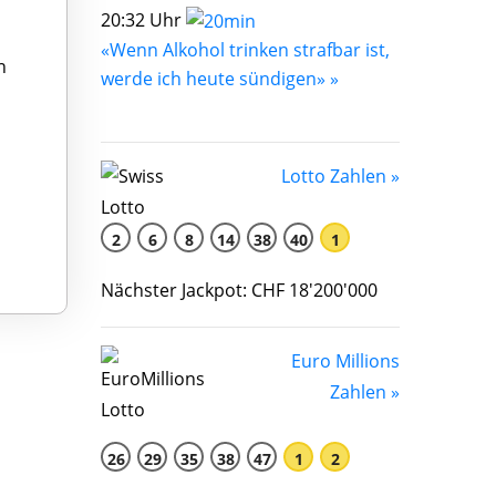
20:32 Uhr
«Wenn Alkohol trinken strafbar ist,
n
werde ich heute sündigen» »
Lotto Zahlen »
2
6
8
14
38
40
1
Nächster Jackpot: CHF 18'200'000
Euro Millions
Zahlen »
26
29
35
38
47
1
2