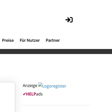
Preise
Für Nutzer
Partner
Anzeige
✔
HELP
ads