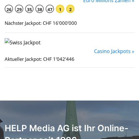
Euro Millions Zahlen »
26
29
35
38
47
1
2
Nächster Jackpot: CHF 16'000'000
Casino Jackpots »
Aktueller Jackpot: CHF 1'042'446
HELP Media AG ist Ihr Online-