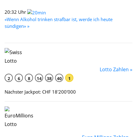
20:32 Uhr
«Wenn Alkohol trinken strafbar ist, werde ich heute
sündigen» »
Lotto Zahlen »
2
6
8
14
38
40
1
Nächster Jackpot: CHF 18'200'000