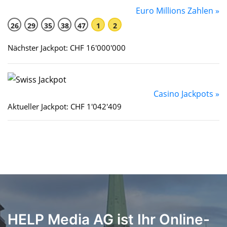
Euro Millions Zahlen »
26
29
35
38
47
1
2
Nächster Jackpot: CHF 16'000'000
Casino Jackpots »
Aktueller Jackpot: CHF 1'042'409
HELP Media AG ist Ihr Online-