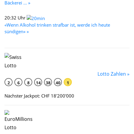
Bäckerei ... »
20:32 Uhr
«Wenn Alkohol trinken strafbar ist, werde ich heute
sündigen» »
Lotto Zahlen »
2
6
8
14
38
40
1
Nächster Jackpot: CHF 18'200'000