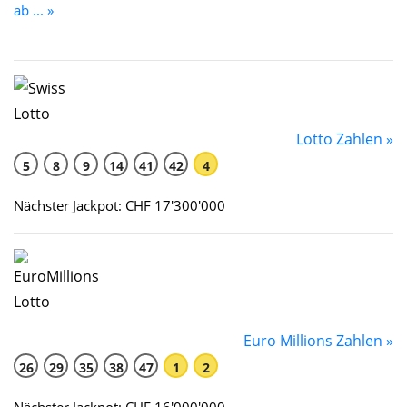
ab ... »
Lotto Zahlen »
5
8
9
14
41
42
4
Nächster Jackpot: CHF 17'300'000
Euro Millions Zahlen »
26
29
35
38
47
1
2
Nächster Jackpot: CHF 16'000'000