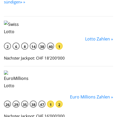
sündigen» »
Lotto Zahlen »
2
6
8
14
38
40
1
Nächster Jackpot: CHF 18'200'000
Euro Millions Zahlen »
26
29
35
38
47
1
2
Nächster Jackpot: CHF 16'000'000