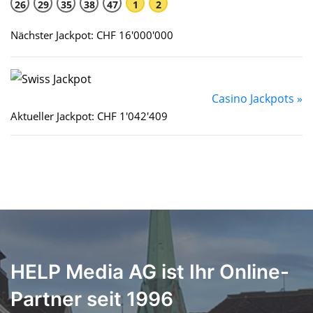
26
29
35
38
47
1
2
Nächster Jackpot: CHF 16'000'000
Casino Jackpots »
Aktueller Jackpot: CHF 1'042'409
HELP Media AG ist Ihr Online-
Partner seit 1996