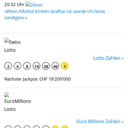
20:32 Uhr
«Wenn Alkohol trinken strafbar ist, werde ich heute
sündigen» »
Lotto Zahlen »
2
6
8
14
38
40
1
Nächster Jackpot: CHF 18'200'000
Euro Millions Zahlen »