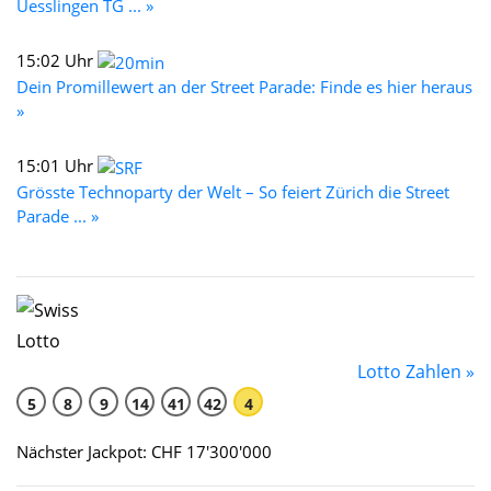
Uesslingen TG ... »
15:02 Uhr
Dein Promillewert an der Street Parade: Finde es hier heraus
»
15:01 Uhr
Grösste Technoparty der Welt – So feiert Zürich die Street
Parade ... »
Lotto Zahlen »
5
8
9
14
41
42
4
Nächster Jackpot: CHF 17'300'000