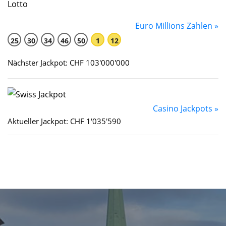
Euro Millions Zahlen »
25
30
34
46
50
1
12
Nächster Jackpot: CHF 103'000'000
Casino Jackpots »
Aktueller Jackpot: CHF 1'035'590