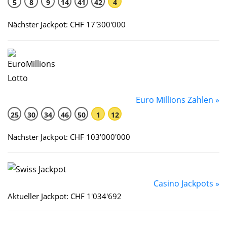
5
8
9
14
41
42
4
Nächster Jackpot: CHF 17'300'000
Euro Millions Zahlen »
25
30
34
46
50
1
12
Nächster Jackpot: CHF 103'000'000
Casino Jackpots »
Aktueller Jackpot: CHF 1'034'692