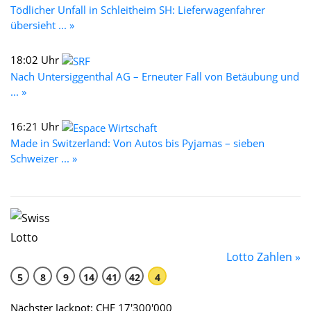
Tödlicher Unfall in Schleitheim SH: Lieferwagenfahrer
übersieht ... »
18:02 Uhr
Nach Untersiggenthal AG – Erneuter Fall von Betäubung und
... »
16:21 Uhr
Made in Switzerland: Von Autos bis Pyjamas – sieben
Schweizer ... »
Lotto Zahlen »
5
8
9
14
41
42
4
Nächster Jackpot: CHF 17'300'000