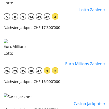
Lotto Zahlen »
5
8
9
14
41
42
4
Nächster Jackpot: CHF 17'300'000
Euro Millions Zahlen »
26
29
35
38
47
1
2
Nächster Jackpot: CHF 16'000'000
Casino Jackpots »