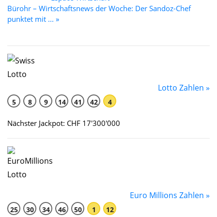
Bürohr – Wirtschaftsnews der Woche: Der Sandoz-Chef
punktet mit ... »
Lotto Zahlen »
5
8
9
14
41
42
4
Nächster Jackpot: CHF 17'300'000
Euro Millions Zahlen »
25
30
34
46
50
1
12