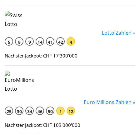
Lotto Zahlen »
5
8
9
14
41
42
4
Nächster Jackpot: CHF 17'300'000
Euro Millions Zahlen »
25
30
34
46
50
1
12
Nächster Jackpot: CHF 103'000'000