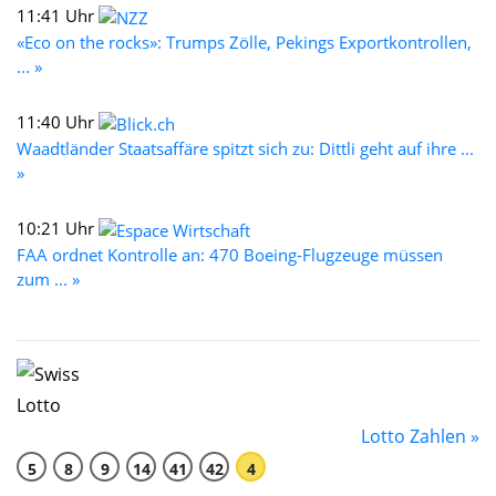
11:41 Uhr
«Eco on the rocks»: Trumps Zölle, Pekings Exportkontrollen,
... »
11:40 Uhr
Waadtländer Staatsaffäre spitzt sich zu: Dittli geht auf ihre ...
»
10:21 Uhr
FAA ordnet Kontrolle an: 470 Boeing-Flugzeuge müssen
zum ... »
Lotto Zahlen »
5
8
9
14
41
42
4