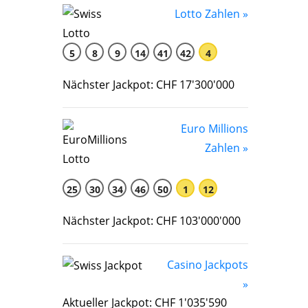
Lotto Zahlen »
5
8
9
14
41
42
4
Nächster Jackpot: CHF 17'300'000
Euro Millions
Zahlen »
25
30
34
46
50
1
12
Nächster Jackpot: CHF 103'000'000
Casino Jackpots
»
Aktueller Jackpot: CHF 1'035'590