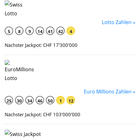
Lotto Zahlen »
5
8
9
14
41
42
4
Nächster Jackpot: CHF 17'300'000
Euro Millions Zahlen »
25
30
34
46
50
1
12
Nächster Jackpot: CHF 103'000'000