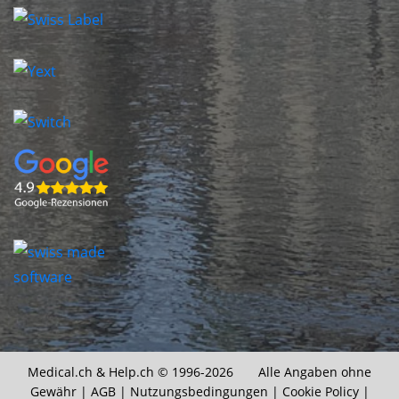
Medical.ch &
Help.ch
© 1996-2026 Alle Angaben ohne
Gewähr |
AGB
|
Nutzungsbedingungen
|
Cookie Policy
|