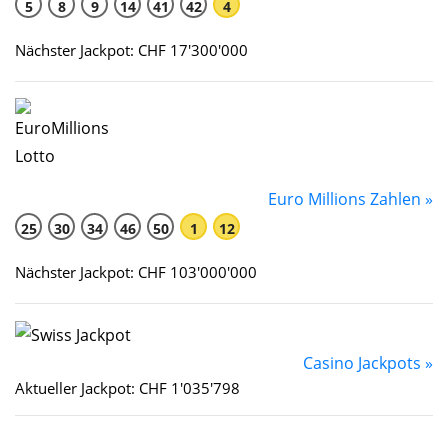
5
8
9
14
41
42
4
Nächster Jackpot: CHF 17'300'000
Euro Millions Zahlen »
25
30
34
46
50
1
12
Nächster Jackpot: CHF 103'000'000
Casino Jackpots »
Aktueller Jackpot: CHF 1'035'798