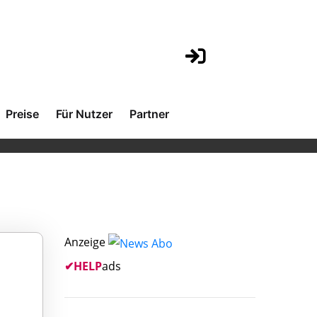
Preise
Für Nutzer
Partner
Anzeige
✔
HELP
ads