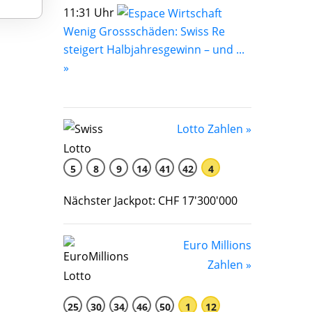
11:31 Uhr
Wenig Grossschäden: Swiss Re
steigert Halbjahresgewinn – und ...
»
Lotto Zahlen »
5
8
9
14
41
42
4
Nächster Jackpot: CHF 17'300'000
Euro Millions
Zahlen »
25
30
34
46
50
1
12