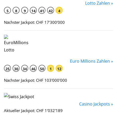
Lotto Zahlen »
5
8
9
14
41
42
4
Nächster Jackpot: CHF 17'300'000
Euro Millions Zahlen »
25
30
34
46
50
1
12
Nächster Jackpot: CHF 103'000'000
Casino Jackpots »
Aktueller Jackpot: CHF 1'032'189