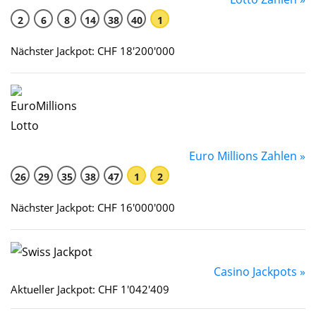
2
6
8
14
38
40
1
Nächster Jackpot: CHF 18'200'000
Euro Millions Zahlen »
26
29
35
38
47
1
2
Nächster Jackpot: CHF 16'000'000
Casino Jackpots »
Aktueller Jackpot: CHF 1'042'409