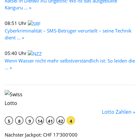
Rätsel in Dietwil AG ungelöst: Wo ist das ausgebüxte
Känguru ... »
08:51 Uhr
Cyberkriminalität – SMS-Betrüger verurteilt – seine Technik
dient ... »
05:40 Uhr
Wenn Wasser nicht mehr selbstverständlich ist: So leiden die
... »
Lotto Zahlen »
5
8
9
14
41
42
4
Nächster Jackpot: CHF 17'300'000