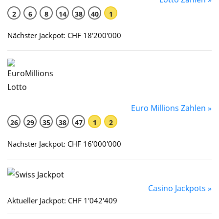
2
6
8
14
38
40
1
Nächster Jackpot: CHF 18'200'000
Euro Millions Zahlen »
26
29
35
38
47
1
2
Nächster Jackpot: CHF 16'000'000
Casino Jackpots »
Aktueller Jackpot: CHF 1'042'409