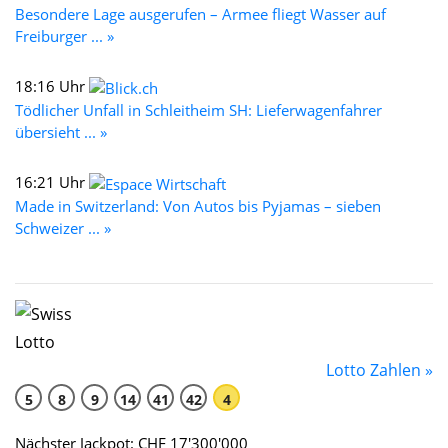
Besondere Lage ausgerufen – Armee fliegt Wasser auf
Freiburger ... »
18:16 Uhr
Tödlicher Unfall in Schleitheim SH: Lieferwagenfahrer
übersieht ... »
16:21 Uhr
Made in Switzerland: Von Autos bis Pyjamas – sieben
Schweizer ... »
Lotto Zahlen »
5
8
9
14
41
42
4
Nächster Jackpot: CHF 17'300'000