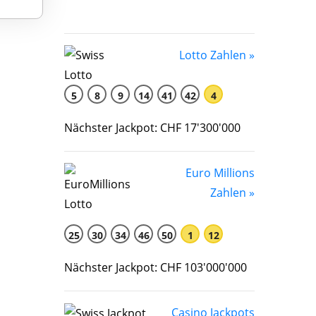
Lotto Zahlen »
5
8
9
14
41
42
4
Nächster Jackpot: CHF 17'300'000
Euro Millions
Zahlen »
25
30
34
46
50
1
12
Nächster Jackpot: CHF 103'000'000
Casino Jackpots