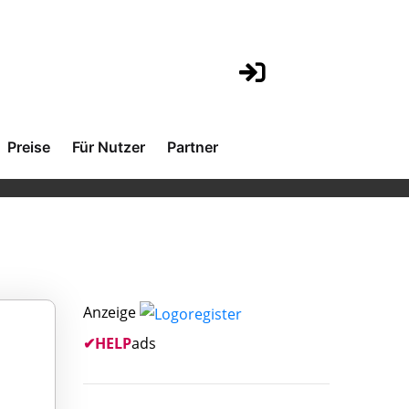
Preise
Für Nutzer
Partner
Anzeige
✔
HELP
ads