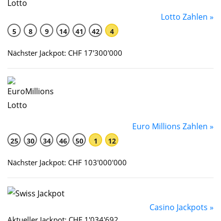
Lotto Zahlen »
5
8
9
14
41
42
4
Nächster Jackpot: CHF 17'300'000
Euro Millions Zahlen »
25
30
34
46
50
1
12
Nächster Jackpot: CHF 103'000'000
Casino Jackpots »
Aktueller Jackpot: CHF 1'034'692