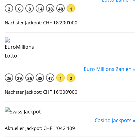
2
6
8
14
38
40
1
Nächster Jackpot: CHF 18'200'000
Euro Millions Zahlen »
26
29
35
38
47
1
2
Nächster Jackpot: CHF 16'000'000
Casino Jackpots »
Aktueller Jackpot: CHF 1'042'409