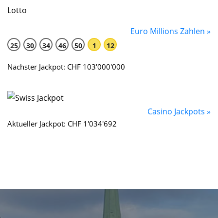
Euro Millions Zahlen »
25
30
34
46
50
1
12
Nächster Jackpot: CHF 103'000'000
Casino Jackpots »
Aktueller Jackpot: CHF 1'034'692