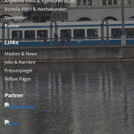
Angebote KMU & Agenturen (B2B)
Vorteile KMU & Werbekunden
Newsletter
Partner
Links
Medien & News
Jobs & Karriere
Pressespiegel
Yellow Pages
Partner