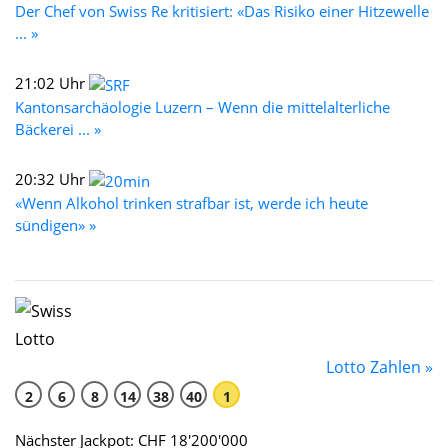
Der Chef von Swiss Re kritisiert: «Das Risiko einer Hitzewelle
... »
21:02 Uhr
Kantonsarchäologie Luzern – Wenn die mittelalterliche
Bäckerei ... »
20:32 Uhr
«Wenn Alkohol trinken strafbar ist, werde ich heute
sündigen» »
Lotto Zahlen »
2
6
8
14
38
40
1
Nächster Jackpot: CHF 18'200'000