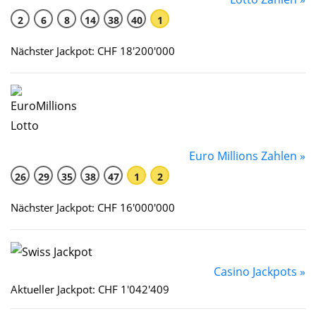
2
6
8
14
38
40
1
Nächster Jackpot: CHF 18'200'000
Euro Millions Zahlen »
26
29
35
38
47
1
2
Nächster Jackpot: CHF 16'000'000
Casino Jackpots »
Aktueller Jackpot: CHF 1'042'409