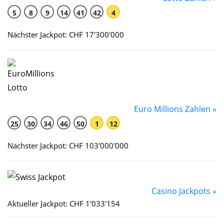
5
8
9
14
41
42
4
Nächster Jackpot: CHF 17'300'000
Euro Millions Zahlen »
25
30
34
46
50
1
12
Nächster Jackpot: CHF 103'000'000
Casino Jackpots »
Aktueller Jackpot: CHF 1'033'154