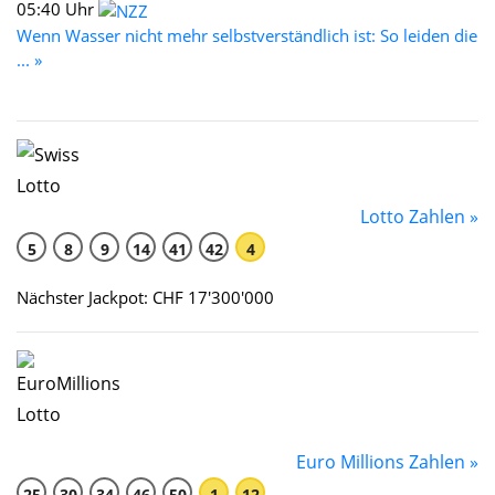
05:40 Uhr
Wenn Wasser nicht mehr selbstverständlich ist: So leiden die
... »
Lotto Zahlen »
5
8
9
14
41
42
4
Nächster Jackpot: CHF 17'300'000
Euro Millions Zahlen »
25
30
34
46
50
1
12