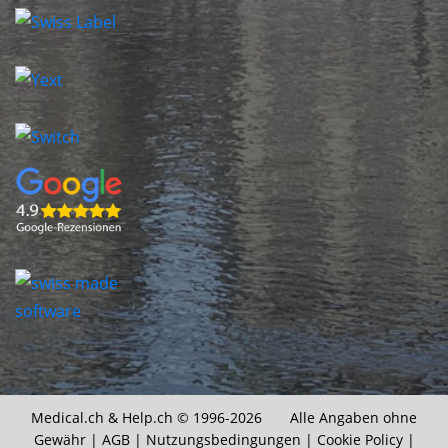
Medical.ch &
Help.ch
© 1996-2026 Alle Angaben ohne
Gewähr |
AGB
|
Nutzungsbedingungen
|
Cookie Policy
|