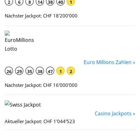
2
6
8
14
38
40
1
Nächster Jackpot: CHF 18'200'000
Euro Millions Zahlen »
26
29
35
38
47
1
2
Nächster Jackpot: CHF 16'000'000
Casino Jackpots »
Aktueller Jackpot: CHF 1'044'523