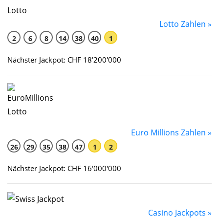
Lotto Zahlen »
2
6
8
14
38
40
1
Nächster Jackpot: CHF 18'200'000
Euro Millions Zahlen »
26
29
35
38
47
1
2
Nächster Jackpot: CHF 16'000'000
Casino Jackpots »