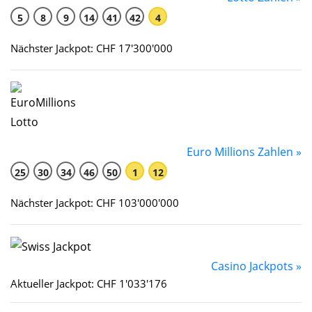
5
8
9
14
41
42
4
Nächster Jackpot: CHF 17'300'000
Euro Millions Zahlen »
25
30
34
46
50
1
12
Nächster Jackpot: CHF 103'000'000
Casino Jackpots »
Aktueller Jackpot: CHF 1'033'176