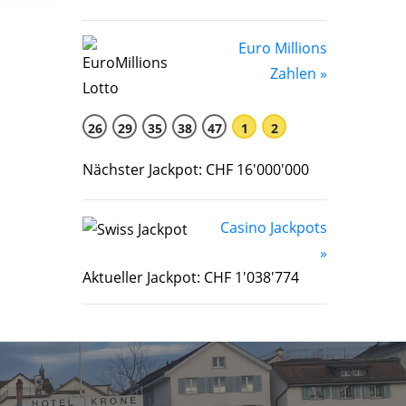
Euro Millions
Zahlen »
26
29
35
38
47
1
2
Nächster Jackpot: CHF 16'000'000
Casino Jackpots
»
Aktueller Jackpot: CHF 1'038'774