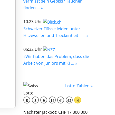
vermisst sein Gebiss? Taucher
finden ... »
10:23 Uhr
Schweizer Flüsse leiden unter
Hitzewellen und Trockenheit – ... »
05:32 Uhr
«Wir haben das Problem, dass die
Arbeit von Juniors mit KI ... »
Lotto Zahlen »
5
8
9
14
41
42
4
Nächster Jackpot: CHF 17'300'000