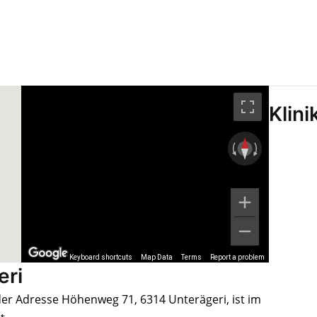
Klini
Keyboard shortcuts
Map Data
Terms
Report a problem
eri
 der Adresse Höhenweg 71, 6314 Unterägeri, ist im