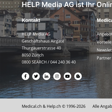
HELP Media AG ist Ihr Onli
Kontakt
Medica
HELP Media AG
Angebot
Geschäftshaus Airgate
Vorteil
Thurgauerstrasse 40
Newslet
8050 Zürich
Partner
0800 SEARCH / 044 240 36 40
Medical.ch &
Help.ch
© 1996-2026 Alle Angab