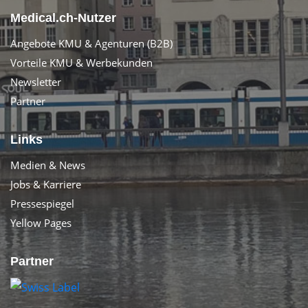
Medical.ch-Nutzer
Angebote KMU & Agenturen (B2B)
Vorteile KMU & Werbekunden
Newsletter
Partner
Links
Medien & News
Jobs & Karriere
Pressespiegel
Yellow Pages
Partner