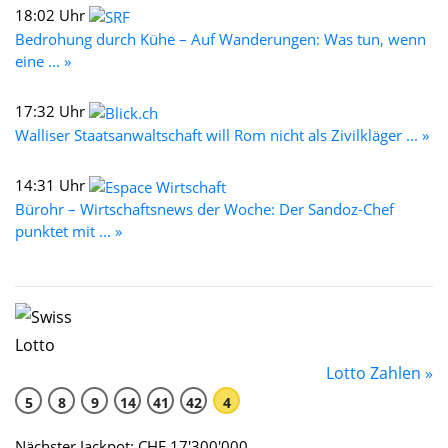
18:02 Uhr
Bedrohung durch Kühe – Auf Wanderungen: Was tun, wenn
eine ... »
17:32 Uhr
Walliser Staatsanwaltschaft will Rom nicht als Zivilkläger ... »
14:31 Uhr
Bürohr – Wirtschaftsnews der Woche: Der Sandoz-Chef
punktet mit ... »
Lotto Zahlen »
5
8
9
14
41
42
4
Nächster Jackpot: CHF 17'300'000