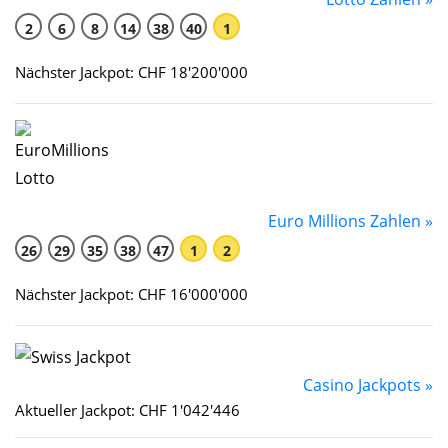
2
6
8
14
38
40
1
Nächster Jackpot: CHF 18'200'000
Euro Millions Zahlen »
26
29
35
38
47
1
2
Nächster Jackpot: CHF 16'000'000
Casino Jackpots »
Aktueller Jackpot: CHF 1'042'446