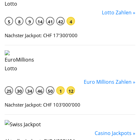
Lotto Zahlen »
5
8
9
14
41
42
4
Nächster Jackpot: CHF 17'300'000
Euro Millions Zahlen »
25
30
34
46
50
1
12
Nächster Jackpot: CHF 103'000'000
Casino Jackpots »