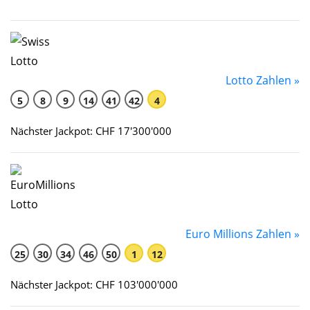
Lotto Zahlen »
5
8
9
14
41
42
4
Nächster Jackpot: CHF 17'300'000
Euro Millions Zahlen »
25
30
34
46
50
1
12
Nächster Jackpot: CHF 103'000'000