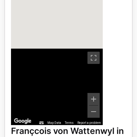
Map Data
Terms
Report a problem
Françcois von Wattenwyl in