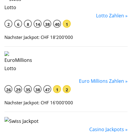
Lotto Zahlen »
2
6
8
14
38
40
1
Nächster Jackpot: CHF 18'200'000
Euro Millions Zahlen »
26
29
35
38
47
1
2
Nächster Jackpot: CHF 16'000'000
Casino Jackpots »