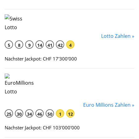
Lotto Zahlen »
5
8
9
14
41
42
4
Nächster Jackpot: CHF 17'300'000
Euro Millions Zahlen »
25
30
34
46
50
1
12
Nächster Jackpot: CHF 103'000'000