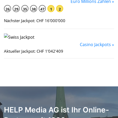
Euro Millions Zahlen »
26
29
35
38
47
1
2
Nächster Jackpot: CHF 16'000'000
Casino Jackpots »
Aktueller Jackpot: CHF 1'042'409
HELP Media AG ist Ihr Online-