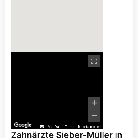
Map Data
Terms
Report a problem
Zahnärzte Sieber-Müller in