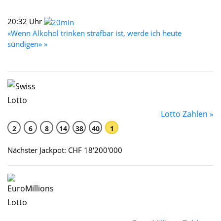
20:32 Uhr
«Wenn Alkohol trinken strafbar ist, werde ich heute
sündigen» »
Lotto Zahlen »
2
6
8
14
38
40
1
Nächster Jackpot: CHF 18'200'000